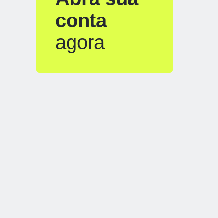
conta
agora