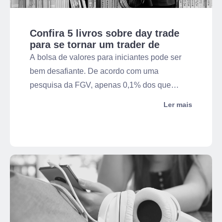
Confira 5 livros sobre day trade
para se tornar um trader de
sucesso
A bolsa de valores para iniciantes pode ser
bem desafiante. De acordo com uma
pesquisa da FGV, apenas 0,1% dos que
tentam viver de Day Trade auferem lucro. Isso
Ler mais
significa que esse tipo de estratégia é um
esquema e não funciona? Claro que não.
Afinal, as pessoas que conseguem ter
sucesso o fazem com base na leitura de
muitos livros sobre Day Trade.