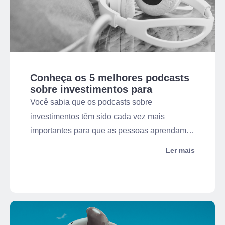
Conheça os 5 melhores podcasts
sobre investimentos para
iniciantes!
Você sabia que os podcasts sobre
investimentos têm sido cada vez mais
importantes para que as pessoas aprendam a
controlar melhor as suas finanças e ainda se
Ler mais
sentirem seguras para começar a investir?