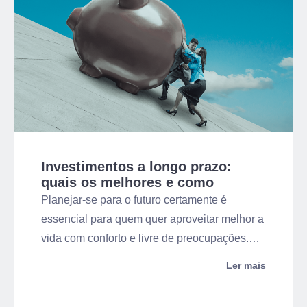
Investimentos a longo prazo:
quais os melhores e como
escolher?
Planejar-se para o futuro certamente é
essencial para quem quer aproveitar melhor a
vida com conforto e livre de preocupações.
Nesse sentido, os investimentos a longo
Ler mais
prazo são uma excelente alternativa para
construir seu patrimônio. Para isso, é preciso