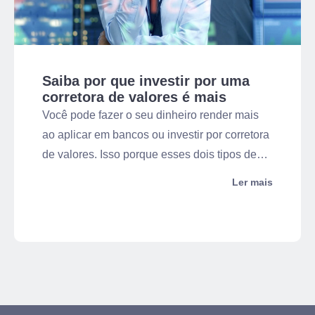
Saiba por que investir por uma
corretora de valores é mais
seguro
Você pode fazer o seu dinheiro render mais
ao aplicar em bancos ou investir por corretora
de valores. Isso porque esses dois tipos de
instituições financeiras comercializam
Ler mais
produtos de investimentos, sejam de renda
fixa ou variável. No entanto, é fundamental
analisar com cuidado onde colocar os
recursos, já que essa decisão pode impactar
diretamente a rentabilidade dos
investimentos.