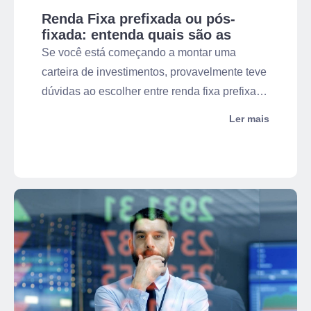
Renda Fixa prefixada ou pós-
fixada: entenda quais são as
diferenças!
Se você está começando a montar uma
carteira de investimentos, provavelmente teve
dúvidas ao escolher entre renda fixa prefixada
ou pós-fixada. Afinal, com tantas oscilações
Ler mais
na Taxa Selic, qual é a melhor alternativa para
você? É importante entender que ambas as
opções apresentam vantagens e
desvantagens para o investidor. Por isso, não
existe uma escolha ideal, e sim aquela que se
encaixa melhor no seu contexto.