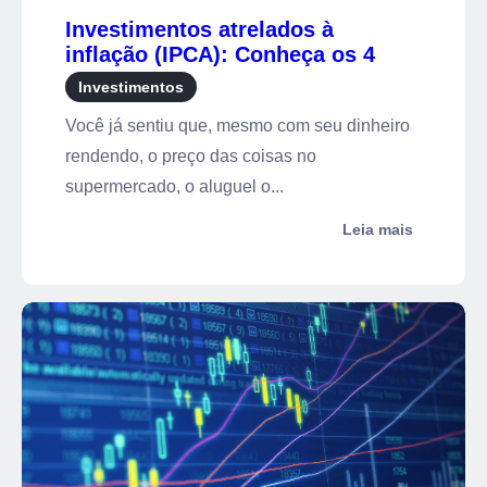
Investimentos atrelados à
inflação (IPCA): Conheça os 4
principais
Investimentos
Você já sentiu que, mesmo com seu dinheiro
rendendo, o preço das coisas no
supermercado, o aluguel o...
Leia mais