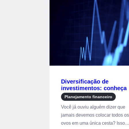
Diversificação de
investimentos: conheça
o conceito e entenda su
Planejamento financeiro
importância
Você já ouviu alguém dizer que
jamais devemos colocar todos os
ovos em uma única cesta? Isso