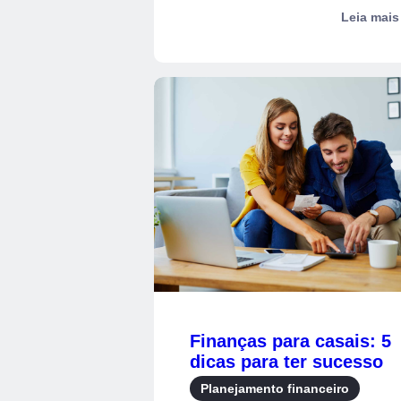
signifi...
Leia mais
Finanças para casais: 5
dicas para ter sucesso
financeiro na vida a dois
Planejamento financeiro