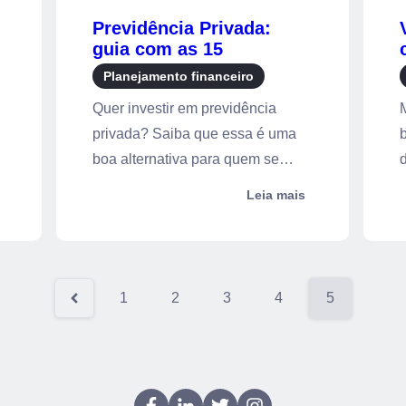
Previdência Privada:
guia com as 15
principais dúvidas
Planejamento financeiro
Quer investir em previdência
privada? Saiba que essa é uma
b
boa alternativa para quem se
preocupa em ...
r
Leia mais
1
2
3
4
5