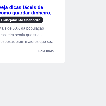
Veja dicas fáceis de
como guardar dinheiro,
mesmo ganhando pouco
Planejamento financeiro
Mais de 60% da população
rasileira sentiu que suas
despesas eram maiores que seus
endimentos em 20...
Leia mais