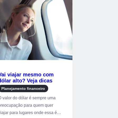
Vai viajar mesmo com
dólar alto? Veja dicas
simples para economizar
Planejamento financeiro
O valor do dólar é sempre uma
preocupação para quem quer
iajar para lugares onde essa é a