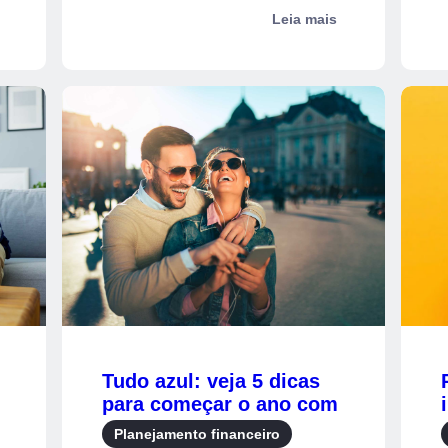
ao dé...
m
Leia mais
Tudo azul: veja 5 dicas
para começar o ano com
as finanças em dia
Planejamento financeiro