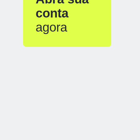
conta
agora