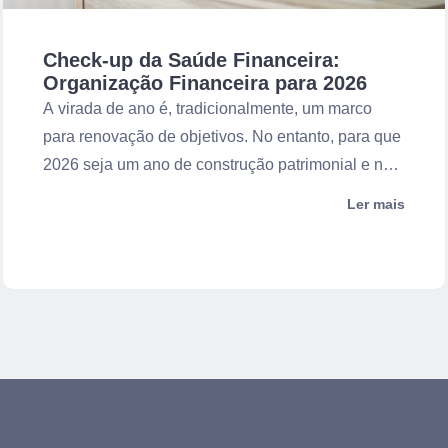
ele não deve ser o único critério. Um investimento
adequado precisa considerar três fatores
Check-up da Saúde Financeira:
principais: Prazo: quando o dinheiro será usado?
Organização Financeira para 2026
Liquidez: com que rapidez o recurso precisa estar
A virada de ano é, tradicionalmente, um marco
disponível? Risco: qual volatilidade o investidor
para renovação de objetivos. No entanto, para que
consegue suportar? A Teoria dos Baldes ajuda a
2026 seja um ano de construção patrimonial e não
equilibrar esses elementos. Ela reduz a chance de
apenas de sobrevivência econômica, é necessário
Ler mais
o investidor vender ativos de longo prazo em
realizar uma avaliação técnica e detalhada da sua
momentos ruins do mercado apenas porque
situação atual. A organização financeira não é um
precisou de dinheiro no curto prazo. Além disso,
evento pontual, mas um processo contínuo que
essa estratégia traz mais tranquilidade emocional.
impacta diretamente todas as esferas da sua vida.
Quando o investidor sabe que possui uma reserva
segura para emergências, tende a lidar melhor
com a volatilidade dos investimentos de maior
risco. Como funciona a Teoria dos Baldes na
prática? Embora não exista um modelo único, uma