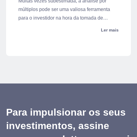
Muitas vezes subestimada, a análise por
múltiplos pode ser uma valiosa ferramenta
para o investidor na hora da tomada de
decisão. Simples e prática, o método, aliado
Ler mais
às demais métricas de precificação, pode
conferir maior segurança para o investidor
analisar se os níveis de preço atuais de certa
empresa estão ou não corretamente
precificados.
Para impulsionar os seus
investimentos, assine