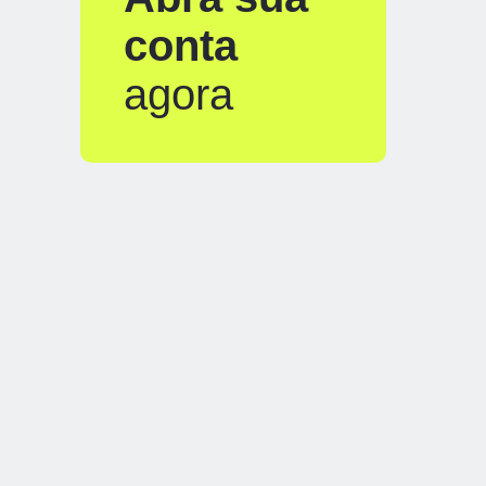
conta
agora