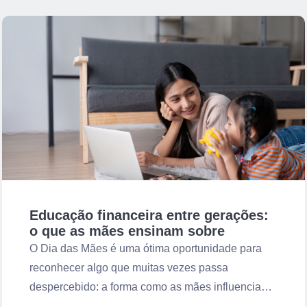
Educação financeira entre gerações:
o que as mães ensinam sobre
dinheiro
O Dia das Mães é uma ótima oportunidade para
reconhecer algo que muitas vezes passa
despercebido: a forma como as mães influenciam
a relação da família com dinheiro. A educação