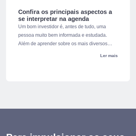
Confira os principais aspectos a
se interpretar na agenda
macroeconômica
Um bom investidor é, antes de tudo, uma
pessoa muito bem informada e estudada.
Além de aprender sobre os mais diversos
aspectos do mercado financeiro, ele também
Ler mais
precisa estudar sobre economia. Isso é
necessário para que o investidor possa
acompanhar a agenda macroeconômica do
país.