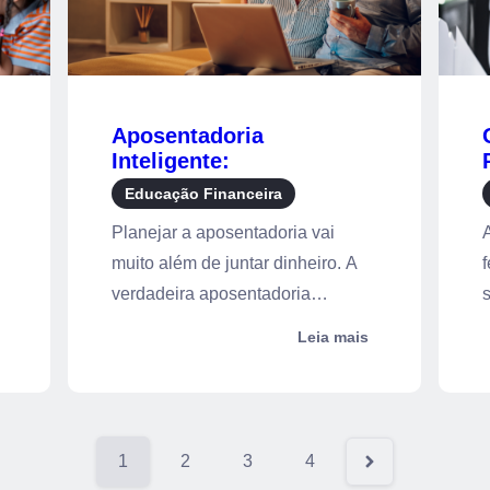
Aposentadoria
Inteligente:
transformando
Educação Financeira
planejamento financeiro
Planejar a aposentadoria vai
A
em qualidade de vida
muito além de juntar dinheiro. A
verdadeira aposentadoria
inteligente é...
e
Leia mais
1
2
3
4