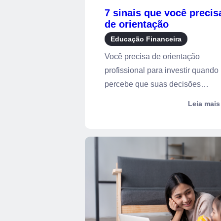
7 sinais que você precis
de orientação
profissional para investi
Educação Financeira
Você precisa de orientação
profissional para investir quando
percebe que suas decisões
financeiras e...
Leia mais