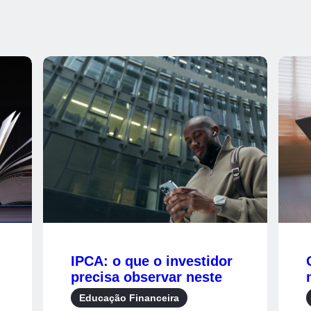
IPCA: o que o investidor
precisa observar neste
índice?
Educação Financeira