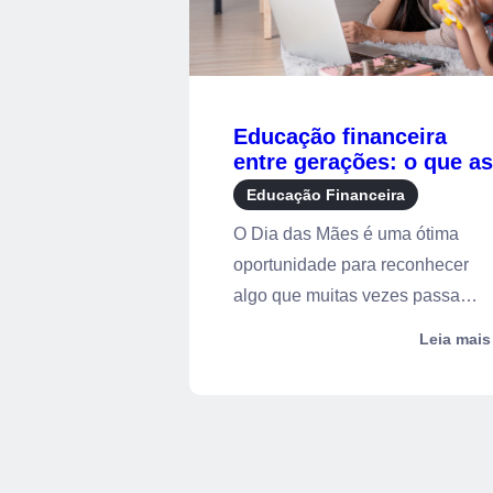
Educação financeira
entre gerações: o que as
mães ensinam sobre
Educação Financeira
dinheiro
O Dia das Mães é uma ótima
oportunidade para reconhecer
algo que muitas vezes passa
despercebido: a ...
Leia mais