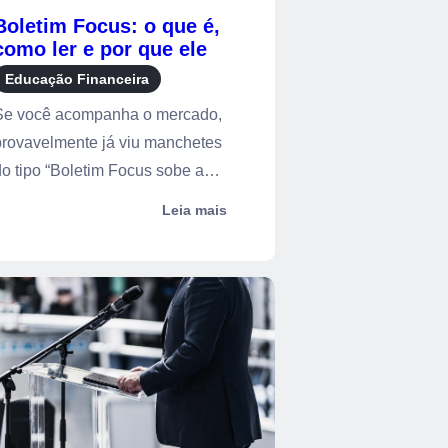
Boletim Focus: o que é,
como ler e por que ele
importa para seus
Educação Financeira
investimentos
Se você acompanha o mercado,
provavelmente já viu manchetes
o tipo “Boletim Focus sobe a
rojeção d...
Leia mais