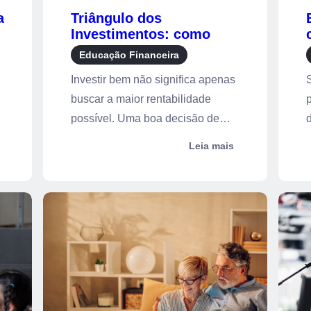
a
Triângulo dos
Investimentos: como
r
equilibrar rentabilidade,
Educação Financeira
risco e liquidez
Investir bem não significa apenas
buscar a maior rentabilidade
possível. Uma boa decisão de
d
investim...
p
Leia mais