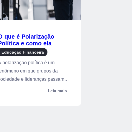
O que é Polarização
Política e como ela
interfere na economia
Educação Financeira
 polarização política é um
fenômeno em que grupos da
sociedade e lideranças passam a
nxergar temas...
Leia mais