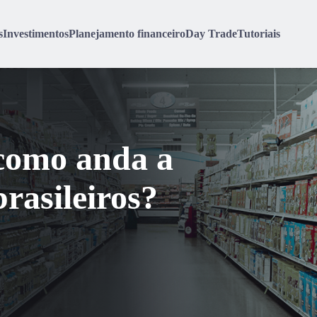
s
Investimentos
Planejamento financeiro
Day Trade
Tutoriais
 como anda a
rasileiros?