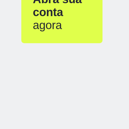
conta
agora