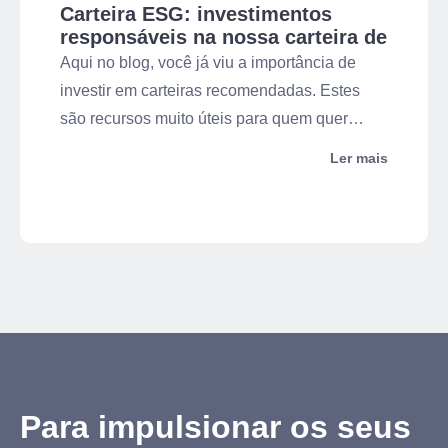
Carteira ESG: investimentos
responsáveis na nossa carteira de
ações
Aqui no blog, você já viu a importância de
investir em carteiras recomendadas. Estes
são recursos muito úteis para quem quer
aportar em Renda Variável e ter uma
Ler mais
rentabilidade significativa, certo? Pois bem,
na Ativa Investimentos, oferecemos
mensalmente diferentes carteiras
recomendadas e uma delas aplica critérios
relacionados a investimentos responsáveis: a
carteira ESG.
Para impulsionar os seus