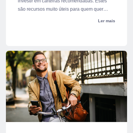
investir em carteiras recomendadas. Estes
são recursos muito úteis para quem quer
investir em Renda Variável e ter uma
Ler mais
rentabilidade significativa, certo? Pois bem,
na Ativa Investimentos, oferecemos
mensalmente 4 diferentes carteiras
recomendadas e uma delas aplica critérios
relacionados a investimentos responsáveis: a
carteira ESG.