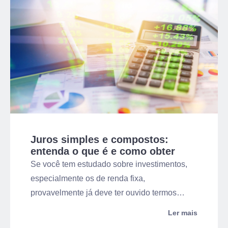
Juros simples e compostos:
entenda o que é e como obter
maior retorno!
Se você tem estudado sobre investimentos,
especialmente os de renda fixa,
provavelmente já deve ter ouvido termos
como juros simples e compostos. A diferença
Ler mais
entre eles, no entanto, nem sempre fica clara.