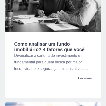
Como analisar um fundo
imobiliário? 4 fatores que você
deve observar
Diversificar a carteira de investimento é
fundamental para quem busca por maior
lucratividade e segurança em seus ativos.
Dessa maneira, entender como analisar um
Ler mais
fundo imobiliário é extremamente importante
para quem está querendo começar a aplicar
dinheiro nesse tipo de investimento.