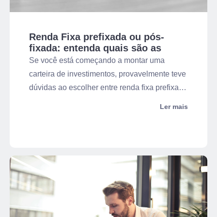
Renda Fixa prefixada ou pós-
fixada: entenda quais são as
diferenças!
Se você está começando a montar uma
carteira de investimentos, provavelmente teve
dúvidas ao escolher entre renda fixa prefixada
ou pós-fixada. Afinal, com tantas oscilações
Ler mais
na Taxa Selic, qual é a melhor alternativa para
você? É importante entender que ambas as
opções apresentam vantagens e
desvantagens para o investidor. Por isso, não
existe uma escolha ideal, e sim aquela que se
encaixa melhor no seu contexto.